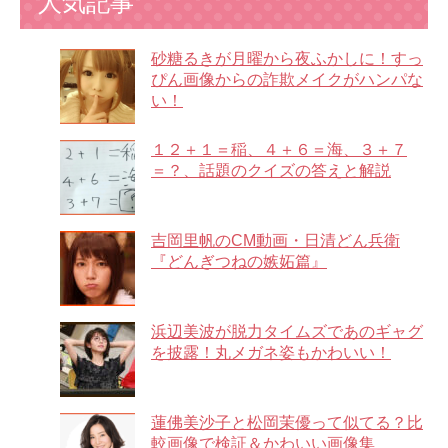
人気記事
砂糖るきが月曜から夜ふかしに！すっ
ぴん画像からの詐欺メイクがハンパな
い！
１２＋１＝稲、４＋６＝海、３＋７
＝？、話題のクイズの答えと解説
吉岡里帆のCM動画・日清どん兵衛
『どんぎつねの嫉妬篇』
浜辺美波が脱力タイムズであのギャグ
を披露！丸メガネ姿もかわいい！
蓮佛美沙子と松岡茉優って似てる？比
較画像で検証＆かわいい画像集