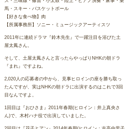
ス・三味線・篠笛・小太鼓・陸上・ピアノ演奏・家事・乗
馬・スキー・バスケットボール
【好きな食べ物】肉
【所属事務所】ソニー・ミュージックアーティスツ
2011年に連続ドラマ『鈴木先生』で一躍注目を浴びた土
屋太鳳さん。
そして、土屋太鳳さんと言ったらやっぱりNHKの朝ドラ
『まれ』ですよね。
2,020人の応募者の中から、見事ヒロインの座を勝ち取っ
たんですが、実はNHKの朝ドラに出演するのはこれで3回
目なんですよ。
1回目は『おひさま』2011年春期(ヒロイン：井上真央さ
ん)で、木村ハナ役で出演していました。
2回目は『花子とアン』2014年春期(ヒロイン：吉高由里子