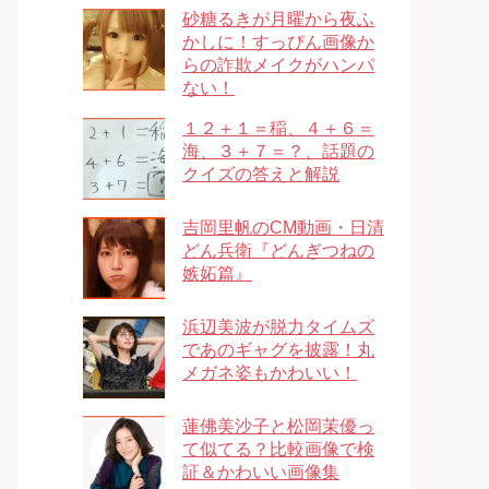
砂糖るきが月曜から夜ふ
かしに！すっぴん画像か
らの詐欺メイクがハンパ
ない！
１２＋１＝稲、４＋６＝
海、３＋７＝？、話題の
クイズの答えと解説
吉岡里帆のCM動画・日清
どん兵衛『どんぎつねの
嫉妬篇』
浜辺美波が脱力タイムズ
であのギャグを披露！丸
メガネ姿もかわいい！
蓮佛美沙子と松岡茉優っ
て似てる？比較画像で検
証＆かわいい画像集