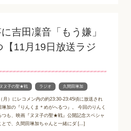
答に吉田凜音「もう嫌」
【11月19日放送ラジ
ヌヌ子の聖★戦
ラジオ
久間田琳加
日（月）にレコメン内の約23:30-23:45頃に放送され
田琳加の『りんくま＊めがへるつ』。 今回のりんく
るつも、映画『ヌヌ子の聖★戦』公開記念スペシャ
とで、久間田琳加ちゃんと一緒にダ […]