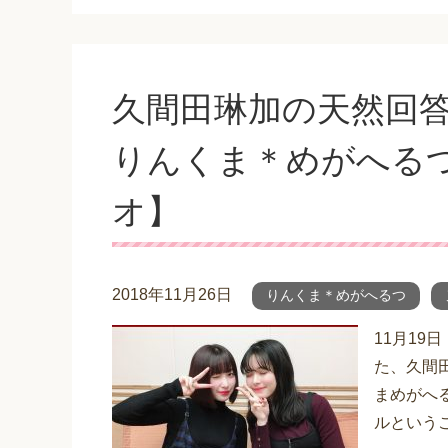
久間田琳加の天然回
りんくま＊めがへるつ
オ】
2018年11月26日
りんくま＊めがへるつ
11月19
た、久間
まめがへ
ルというこ