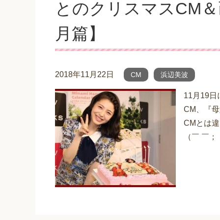
とのクリスマスCM＆画
月篇】
2018年11月22日
CM
浜辺美波
11月19
CM、『母
CMとは
（￣ ￣；