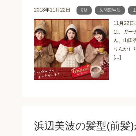
2018年11月22日
CM
久間田琳加
11月22
は、ガー
ん、山田
りんか）
[…]
浜辺美波の髪型(前髪