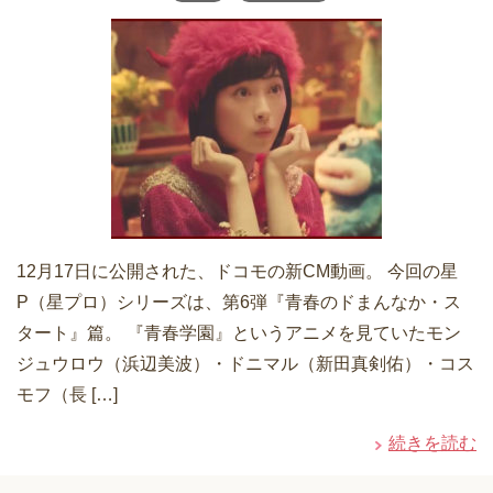
12月17日に公開された、ドコモの新CM動画。 今回の星
P（星プロ）シリーズは、第6弾『青春のドまんなか・ス
タート』篇。 『青春学園』というアニメを見ていたモン
ジュウロウ（浜辺美波）・ドニマル（新田真剣佑）・コス
モフ（長 […]
続きを読む