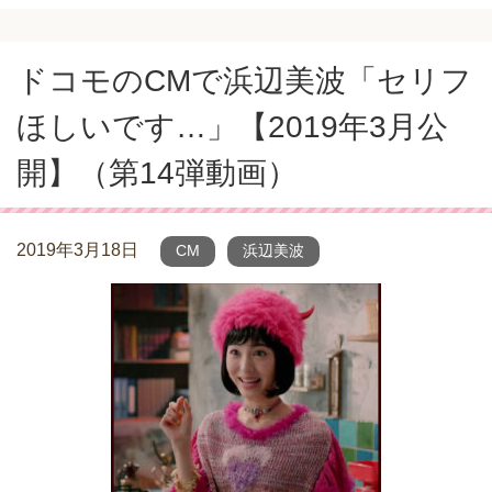
ドコモのCMで浜辺美波「セリフ
ほしいです…」【2019年3月公
開】（第14弾動画）
2019年3月18日
CM
浜辺美波