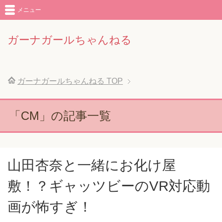
メニュー
ガーナガールちゃんねる
ガーナガールちゃんねる
TOP
「CM」の記事一覧
山田杏奈と一緒にお化け屋
敷！？ギャッツビーのVR対応動
画が怖すぎ！