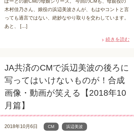
ぽーとの新CMの母娘シリーズ。 今回のCMも、母親役の
木村佳乃さん、娘役の浜辺美波さんが、もはやコントと言
っても過言ではない、絶妙なやり取りを交わしています。
あと、 […]
続きを読む
JA共済のCMで浜辺美波の後ろに
写ってはいけないものが！合成
画像・動画が笑える【2018年10
月篇】
2018年10月6日
CM
浜辺美波