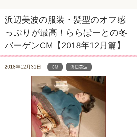
浜辺美波の服装・髪型のオフ感
っぷりが最高！ららぽーとの冬
バーゲンCM【2018年12月篇】
2018年12月31日
CM
浜辺美波