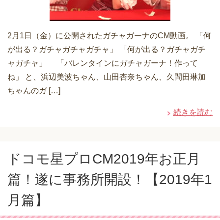
2月1日（金）に公開されたガチャガーナのCM動画。 「何
が出る？ガチャガチャガチャ」 「何が出る？ガチャガチ
ャガチャ」 「バレンタインにガチャガーナ！作って
ね」 と、浜辺美波ちゃん、山田杏奈ちゃん、久間田琳加
ちゃんのガ […]
続きを読む
ドコモ星プロCM2019年お正月
篇！遂に事務所開設！【2019年1
月篇】