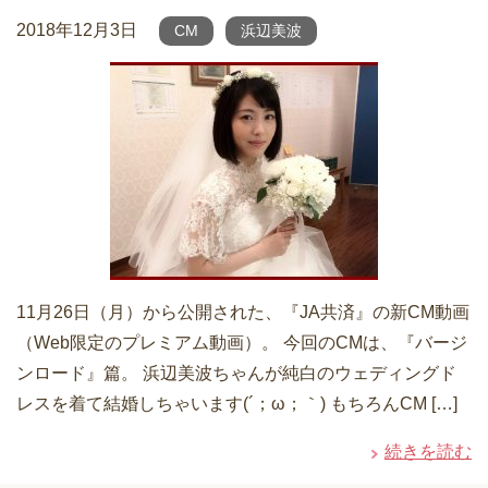
2018年12月3日
CM
浜辺美波
11月26日（月）から公開された、『JA共済』の新CM動画
（Web限定のプレミアム動画）。 今回のCMは、『バージ
ンロード』篇。 浜辺美波ちゃんが純白のウェディングド
レスを着て結婚しちゃいます(´；ω；｀) もちろんCM […]
続きを読む