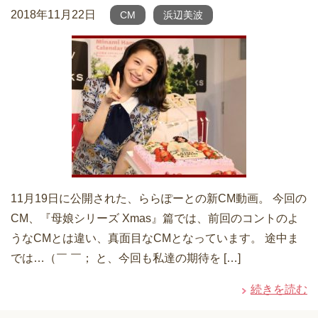
2018年11月22日
CM
浜辺美波
11月19日に公開された、ららぽーとの新CM動画。 今回の
CM、『母娘シリーズ Xmas』篇では、前回のコントのよ
うなCMとは違い、真面目なCMとなっています。 途中ま
では…（￣ ￣； と、今回も私達の期待を […]
続きを読む