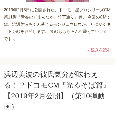
2019年2月8日に公開された、ドコモ・星プロシリーズCM
第11弾『青春のドまんなか・竹下通り』篇。 今回のCMで
は、浜辺美波ちゃん演じるモンジュウロウが、とにかくキ
ョトン顔を連発します。 笑顔ももちろん可愛くていいん
で […]
続きを読む
浜辺美波の彼氏気分が味わえ
る！？ドコモCM『光るそば篇』
【2019年2月公開】（第10弾動
画）