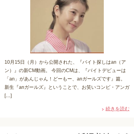
10月15日（月）から公開された、『バイト探しはan（ア
ン）』の新CM動画。 今回のCMは、『バイトデビューは
「an」があんじゃん！どーもー、anガールズです』篇。
新生『anガールズ』ということで、お笑いコンビ・アンガ
[…]
続きを読む