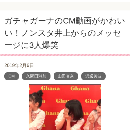
ガチャガーナのCM動画がかわい
い！ノンスタ井上からのメッセ
ージに3人爆笑
2019年2月6日
CM
久間田琳加
山田杏奈
浜辺美波