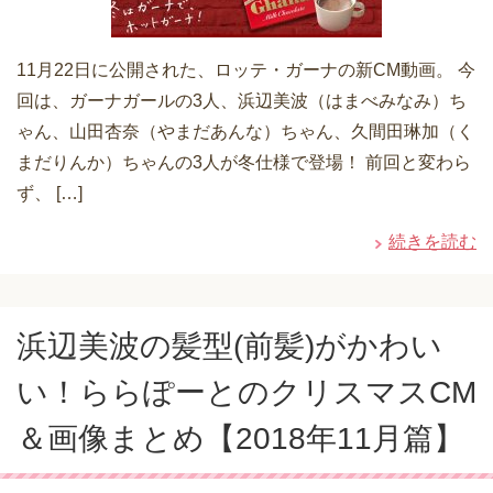
11月22日に公開された、ロッテ・ガーナの新CM動画。 今
回は、ガーナガールの3人、浜辺美波（はまべみなみ）ち
ゃん、山田杏奈（やまだあんな）ちゃん、久間田琳加（く
まだりんか）ちゃんの3人が冬仕様で登場！ 前回と変わら
ず、 […]
続きを読む
浜辺美波の髪型(前髪)がかわい
い！ららぽーとのクリスマスCM
＆画像まとめ【2018年11月篇】