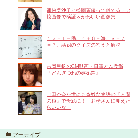
蓮佛美沙子と松岡茉優って似てる？比
較画像で検証＆かわいい画像集
１２＋１＝稲、４＋６＝海、３＋７
＝？、話題のクイズの答えと解説
吉岡里帆のCM動画・日清どん兵衛
『どんぎつねの嫉妬篇』
山田杏奈が世にも奇妙な物語の『人間
の種』で母親に！「お母さんに見えた
らいいな」
アーカイブ