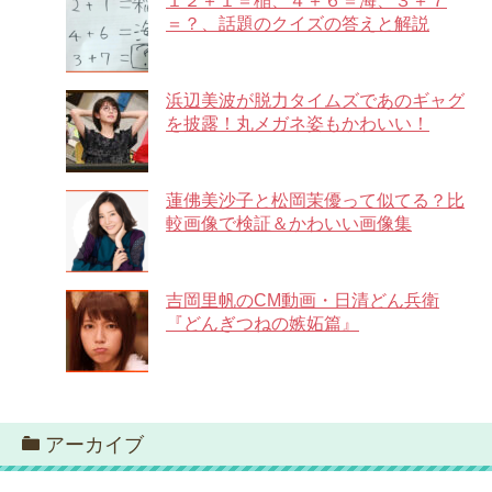
１２＋１＝稲、４＋６＝海、３＋７
＝？、話題のクイズの答えと解説
浜辺美波が脱力タイムズであのギャグ
を披露！丸メガネ姿もかわいい！
蓮佛美沙子と松岡茉優って似てる？比
較画像で検証＆かわいい画像集
吉岡里帆のCM動画・日清どん兵衛
『どんぎつねの嫉妬篇』
アーカイブ