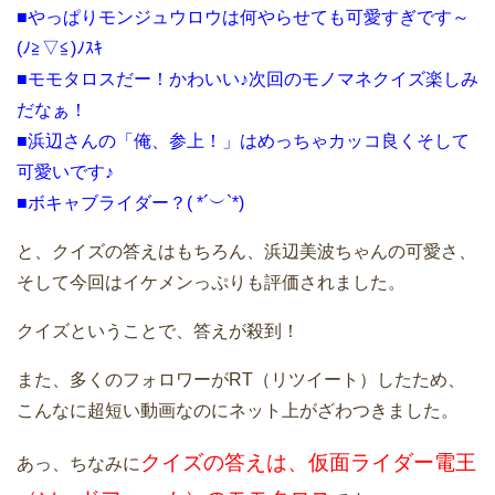
■やっぱりモンジュウロウは何やらせても可愛すぎです～
(ﾉ≧▽≦)ﾉｽｷ
■モモタロスだー！かわいい♪次回のモノマネクイズ楽しみ
だなぁ！
■浜辺さんの「俺、参上！」はめっちゃカッコ良くそして
可愛いです♪
■ボキャブライダー？( *´︶`*)
と、クイズの答えはもちろん、浜辺美波ちゃんの可愛さ、
そして今回はイケメンっぷりも評価されました。
クイズということで、答えが殺到！
また、多くのフォロワーがRT（リツイート）したため、
こんなに超短い動画なのにネット上がざわつきました。
クイズの答えは、仮面ライダー電王
あっ、ちなみに