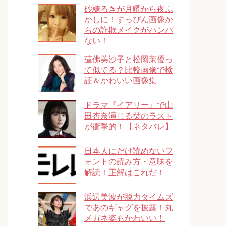
砂糖るきが月曜から夜ふ
かしに！すっぴん画像か
らの詐欺メイクがハンパ
ない！
蓮佛美沙子と松岡茉優っ
て似てる？比較画像で検
証＆かわいい画像集
ドラマ『イアリー』で山
田杏奈演じる栞のラスト
が衝撃的！【ネタバレ】
日本人にだけ読めないフ
ォントの読み方・意味を
解読！正解はこれだ！
浜辺美波が脱力タイムズ
であのギャグを披露！丸
メガネ姿もかわいい！