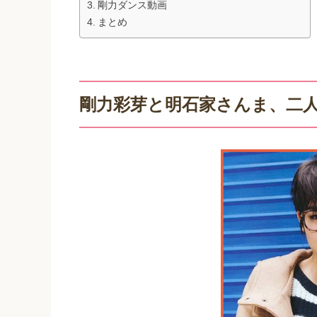
剛力ダンス動画
まとめ
剛力彩芽と明石家さんま、二