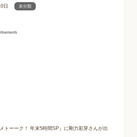
10日
未分類
rtisements
アメトーーク！ 年末5時間SP』に剛力彩芽さんが出