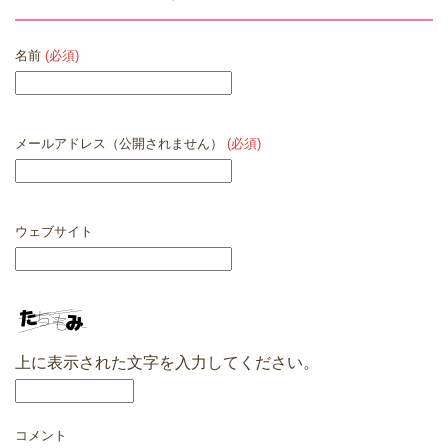
名前
(必須)
メールアドレス（公開されません）
(必須)
ウェブサイト
上に表示された文字を入力してください。
コメント