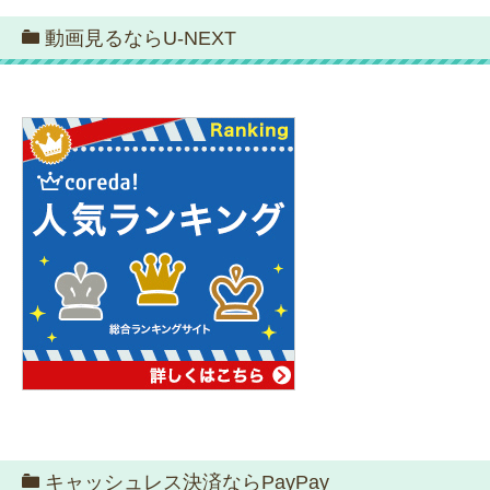
動画見るならU-NEXT
キャッシュレス決済ならPayPay