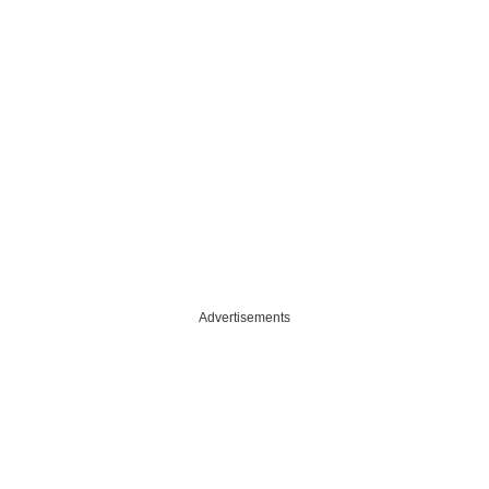
Advertisements