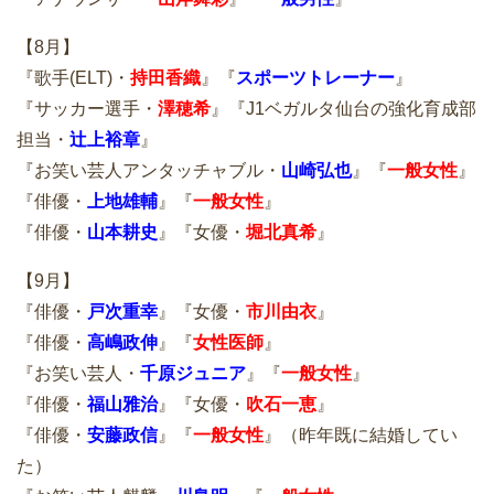
【8月】
『歌手(ELT)・
持田香織
』『
スポーツトレーナー
』
『サッカー選手・
澤穂希
』『J1ベガルタ仙台の強化育成部
担当・
辻上裕章
』
『お笑い芸人アンタッチャブル・
山崎弘也
』『
一般女性
』
『俳優・
上地雄輔
』『
一般女性
』
『俳優・
山本耕史
』『女優・
堀北真希
』
【9月】
『俳優・
戸次重幸
』『女優・
市川由衣
』
『俳優・
高嶋政伸
』『
女性医師
』
『お笑い芸人・
千原ジュニア
』『
一般女性
』
『俳優・
福山雅治
』『女優・
吹石一恵
』
『俳優・
安藤政信
』『
一般女性
』（昨年既に結婚してい
た）