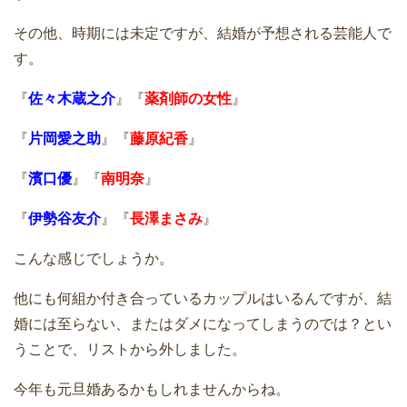
その他、時期には未定ですが、結婚が予想される芸能人で
す。
『
佐々木蔵之介
』『
薬剤師の女性
』
『
片岡愛之助
』『
藤原紀香
』
『
濱口優
』『
南明奈
』
『
伊勢谷友介
』『
長澤まさみ
』
こんな感じでしょうか。
他にも何組か付き合っているカップルはいるんですが、結
婚には至らない、またはダメになってしまうのでは？とい
うことで、リストから外しました。
今年も元旦婚あるかもしれませんからね。