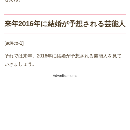
来年2016年に結婚が予想される芸能人
[ad#co-1]
それでは来年、2016年に結婚が予想される芸能人を見て
いきましょう。
Advertisements