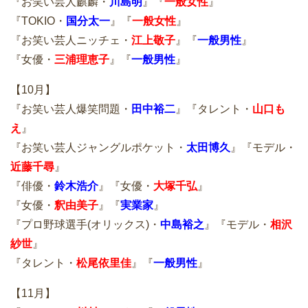
『お笑い芸人麒麟・
川島明
』『
一般女性
』
『TOKIO・
国分太一
』『
一般女性
』
『お笑い芸人ニッチェ・
江上敬子
』『
一般男性
』
『女優・
三浦理恵子
』『
一般男性
』
【10月】
『お笑い芸人爆笑問題・
田中裕二
』『タレント・
山口も
え
』
『お笑い芸人ジャングルポケット・
太田博久
』『モデル・
近藤千尋
』
『俳優・
鈴木浩介
』『女優・
大塚千弘
』
『女優・
釈由美子
』『
実業家
』
『プロ野球選手(オリックス)・
中島裕之
』『モデル・
相沢
紗世
』
『タレント・
松尾依里佳
』『
一般男性
』
【11月】