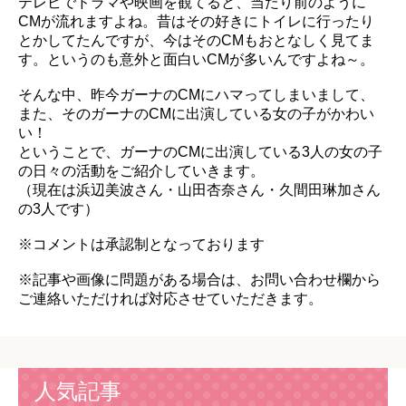
テレビでドラマや映画を観てると、当たり前のように
CMが流れますよね。昔はその好きにトイレに行ったり
とかしてたんですが、今はそのCMもおとなしく見てま
す。というのも意外と面白いCMが多いんですよね～。
そんな中、昨今ガーナのCMにハマってしまいまして、
また、そのガーナのCMに出演している女の子がかわい
い！
ということで、ガーナのCMに出演している3人の女の子
の日々の活動をご紹介していきます。
（現在は浜辺美波さん・山田杏奈さん・久間田琳加さん
の3人です）
※コメントは承認制となっております
※記事や画像に問題がある場合は、お問い合わせ欄から
ご連絡いただければ対応させていただきます。
人気記事