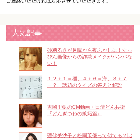
ご連絡いただければ対応させていただきます。
人気記事
砂糖るきが月曜から夜ふかしに！すっ
ぴん画像からの詐欺メイクがハンパな
い！
１２＋１＝稲、４＋６＝海、３＋７
＝？、話題のクイズの答えと解説
吉岡里帆のCM動画・日清どん兵衛
『どんぎつねの嫉妬篇』
蓮佛美沙子と松岡茉優って似てる？比