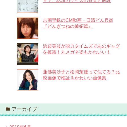
＝？、話題のクイズの答えと解説
吉岡里帆のCM動画・日清どん兵衛
『どんぎつねの嫉妬篇』
浜辺美波が脱力タイムズであのギャグ
を披露！丸メガネ姿もかわいい！
蓮佛美沙子と松岡茉優って似てる？比
較画像で検証＆かわいい画像集
アーカイブ