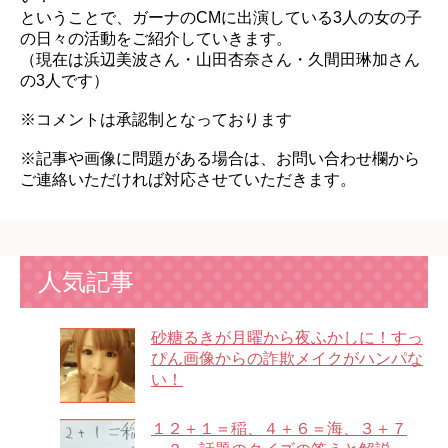
ということで、ガーナのCMに出演している3人の女の子
の日々の活動をご紹介していきます。
（現在は浜辺美波さん・山田杏奈さん・久間田琳加さん
の3人です）
※コメントは承認制となっております
※記事や画像に問題がある場合は、お問い合わせ欄から
ご連絡いただければ対応させていただきます。
人気記事
砂糖るきが月曜から夜ふかしに！すっ
ぴん画像からの詐欺メイクがハンパな
い！
１２＋１＝稲、４＋６＝海、３＋７