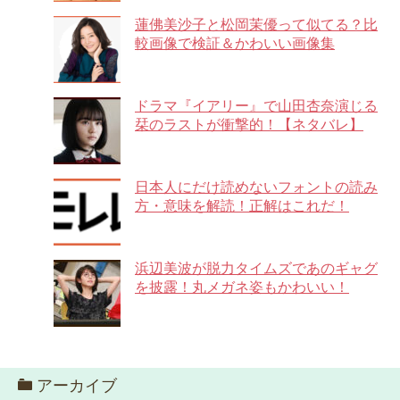
蓮佛美沙子と松岡茉優って似てる？比
較画像で検証＆かわいい画像集
ドラマ『イアリー』で山田杏奈演じる
栞のラストが衝撃的！【ネタバレ】
日本人にだけ読めないフォントの読み
方・意味を解読！正解はこれだ！
浜辺美波が脱力タイムズであのギャグ
を披露！丸メガネ姿もかわいい！
アーカイブ