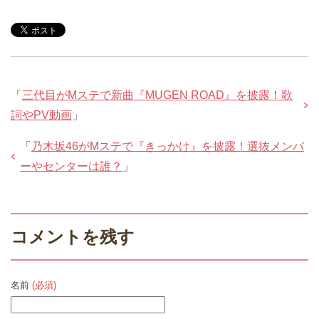
「
三代目がMステで新曲『MUGEN ROAD』を披露！歌
詞やPV動画
」
「
乃木坂46がMステで『きっかけ』を披露！選抜メンバ
ーやセンターは誰？
」
コメントを残す
名前
(必須)