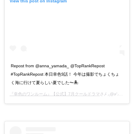
View this post on Instagram
Repost from @anna_yamada_ @TopRankRepost
#TopRankRepost 本日幸色9話！ 今年は撮影でちょくちょ
く海に行けて夏らしい夏でした〜🏝
『幸色のワンルーム』【公式】7月クールドラマ
さん(@abc_sachiiro)がシェアした投稿 –