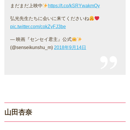
まだまだ上映中
https://t.co/kSRYwakmQy
弘光先生たちに会いに来てくださいね
pic.twitter.com/cokZyFJ3be
— 映画『センセイ君主』公式
(@senseikunshu_m)
2018年9月14日
山田杏奈