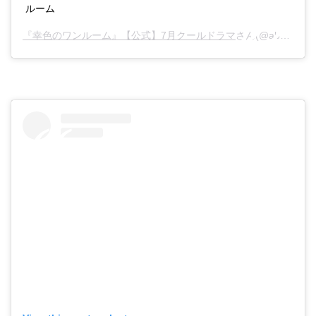
ルーム
『幸色のワンルーム』【公式】7月クールドラマ
さん(@abc_sachiiro)がシェアした投稿 –