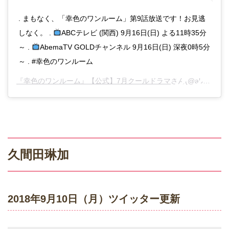
. まもなく、「幸色のワンルーム」第9話放送です！お見逃
しなく。 .
ABCテレビ (関西) 9月16日(日) よる11時35分
～ .
AbemaTV GOLDチャンネル 9月16日(日) 深夜0時5分
～ . #幸色のワンルーム
『幸色のワンルーム』【公式】7月クールドラマ
さん(@abc_sachiiro)がシェアした投稿 –
久間田琳加
2018年9月10日（月）ツイッター更新