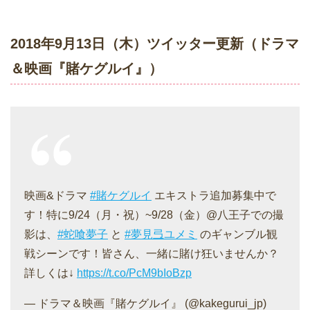
2018年9月13日（木）ツイッター更新（ドラマ
＆映画『賭ケグルイ』）
映画&ドラマ
#賭ケグルイ
エキストラ追加募集中で
す！特に9/24（月・祝）~9/28（金）@八王子での撮
影は、
#蛇喰夢子
と
#夢見弖ユメミ
のギャンブル観
戦シーンです！皆さん、一緒に賭け狂いませんか？
詳しくは↓
https://t.co/PcM9bIoBzp
— ドラマ＆映画『賭ケグルイ』 (@kakegurui_jp)