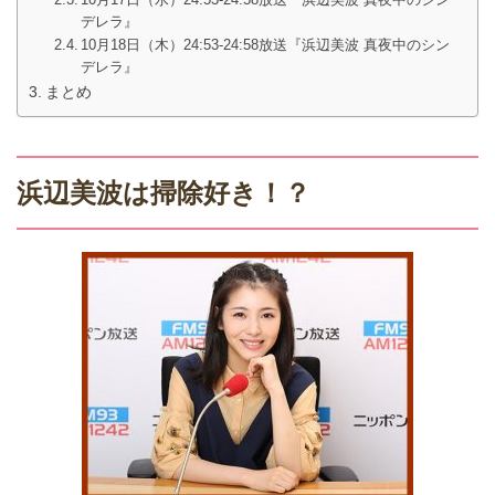
デレラ』
10月18日（木）24:53-24:58放送『浜辺美波 真夜中のシン
デレラ』
まとめ
浜辺美波は掃除好き！？