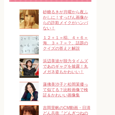
砂糖るきが月曜から夜ふ
かしに！すっぴん画像か
らの詐欺メイクがハンパ
ない！
１２＋１＝稲、４＋６＝
海、３＋７＝？、話題の
クイズの答えと解説
浜辺美波が脱力タイムズ
であのギャグを披露！丸
メガネ姿もかわいい！
蓮佛美沙子と松岡茉優っ
て似てる？比較画像で検
証＆かわいい画像集
吉岡里帆のCM動画・日清
どん兵衛『どんぎつねの