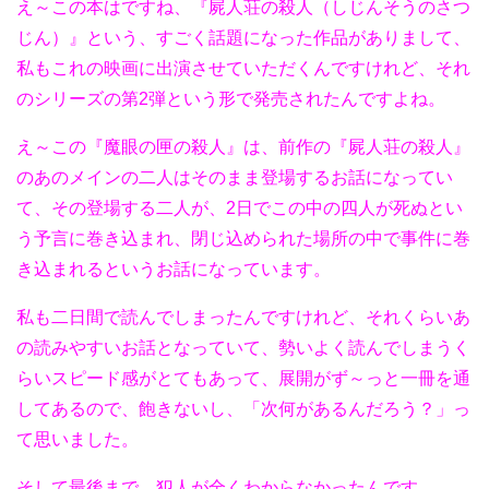
え～この本はですね、『屍人荘の殺人（しじんそうのさつ
じん）』という、すごく話題になった作品がありまして、
私もこれの映画に出演させていただくんですけれど、それ
のシリーズの第2弾という形で発売されたんですよね。
え～この『魔眼の匣の殺人』は、前作の『屍人荘の殺人』
のあのメインの二人はそのまま登場するお話になってい
て、その登場する二人が、2日でこの中の四人が死ぬとい
う予言に巻き込まれ、閉じ込められた場所の中で事件に巻
き込まれるというお話になっています。
私も二日間で読んでしまったんですけれど、それくらいあ
の読みやすいお話となっていて、勢いよく読んでしまうく
らいスピード感がとてもあって、展開がず～っと一冊を通
してあるので、飽きないし、「次何があるんだろう？」っ
て思いました。
そして最後まで、犯人が全くわからなかったんです。