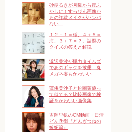
砂糖るきが月曜から夜ふ
かしに！すっぴん画像か
らの詐欺メイクがハンパ
ない！
１２＋１＝稲、４＋６＝
海、３＋７＝？、話題の
クイズの答えと解説
浜辺美波が脱力タイムズ
であのギャグを披露！丸
メガネ姿もかわいい！
蓮佛美沙子と松岡茉優っ
て似てる？比較画像で検
証＆かわいい画像集
吉岡里帆のCM動画・日清
どん兵衛『どんぎつねの
嫉妬篇』