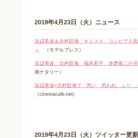
2019年4月23日（火）ニュース
浜辺美波＆北村匠海「キミスイ」コンビで人気
＞
（モデルプレス）
浜辺美波、北村匠海、福本莉子、赤楚衛二が共
画ナタリー）
浜辺美波×北村匠海で「思い、思われ、ふり、
（cinemacafe.net）
2019年4月23日（火）ツイッター更