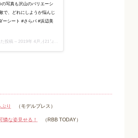
つの写真も沢山のバリエーシ
素敵で、どれにしようか悩んじ
ウダーシート #さらパ #浜辺美
アした投稿 –
2019年 4月月21日午後7時47分PDT
っぷり
（モデルプレス）
可憐な姿見せる！
（RBB TODAY）