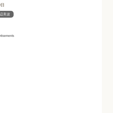
0日
辺美波
rtisements