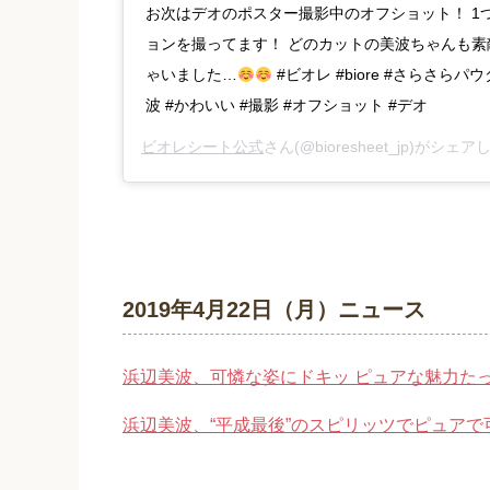
お次はデオのポスター撮影中のオフショット！ 1
ョンを撮ってます！ どのカットの美波ちゃんも
ゃいました…
#ビオレ #biore #さらさらパ
波 #かわいい #撮影 #オフショット #デオ
ビオレシート公式
さん(@bioresheet_jp)がシェ
2019年4月22日（月）ニュース
浜辺美波、可憐な姿にドキッ ピュアな魅力た
浜辺美波、“平成最後”のスピリッツでピュアで