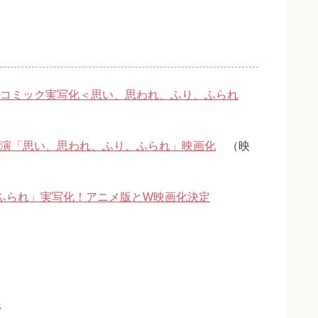
コミック実写化＜思い、思われ、ふり、ふられ
演「思い、思われ、ふり、ふられ」映画化
（映
ふられ」実写化！アニメ版とW映画化決定
新