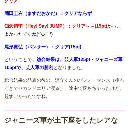
クリア
岡田圭右（ますだおかだ）：クリアならず
知念侑李（Hey! Say! JUMP）：クリア～～(15pt)
かっこ
よかったですね(*´ω｀*)
尾形貴弘（パンサー）：クリア(15pt)
ということで、
総合結果は、芸人軍125pt・ジャニーズ軍
105ptで、芸人軍の勝利
となりました。
総合結果の発表の後の、涼介くんのパフォーマンス（後ろ
向きでセカンドエリア渡る）、途中で落ちちゃったけど、
超すごかったですね。
ジャニーズ軍が土下座をしたレアな