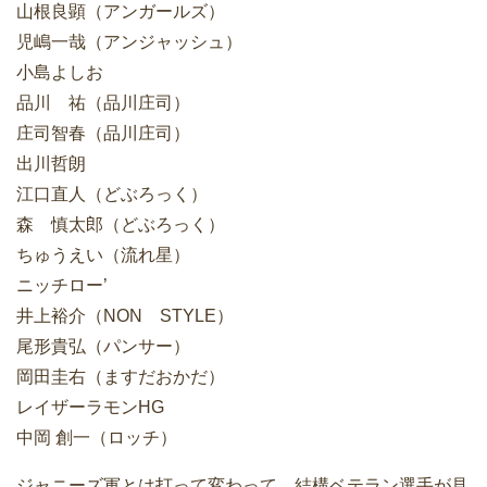
山根良顕（アンガールズ）
児嶋一哉（アンジャッシュ）
小島よしお
品川 祐（品川庄司）
庄司智春（品川庄司）
出川哲朗
江口直人（どぶろっく）
森 慎太郎（どぶろっく）
ちゅうえい（流れ星）
ニッチロー’
井上裕介（NON STYLE）
尾形貴弘（パンサー）
岡田圭右（ますだおかだ）
レイザーラモンHG
中岡 創一（ロッチ）
ジャニーズ軍とは打って変わって、結構ベテラン選手が見