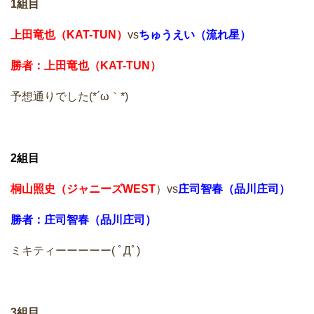
1組目
上田竜也（KAT-TUN）
vs
ちゅうえい（流れ星）
勝者：上田竜也（KAT-TUN）
予想通りでした(*´ω｀*)
2組目
桐山照史（ジャニーズWEST
）vs
庄司智春（品川庄司）
勝者：庄司智春（品川庄司）
ミキティーーーーー( ﾟДﾟ)
3組目