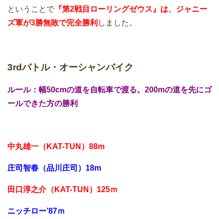
ということで
『第2戦目ローリングゼウス』は、ジャニー
ズ軍が3勝無敗で完全勝利
しました。
3rdバトル・オーシャンバイク
ルール：幅50cmの道を自転車で渡る。200mの道を先にゴ
ールできた方の勝利
中丸雄一（KAT-TUN）88m
庄司智春（品川庄司）18m
田口淳之介（KAT-TUN）125ｍ
ニッチロー’87ｍ