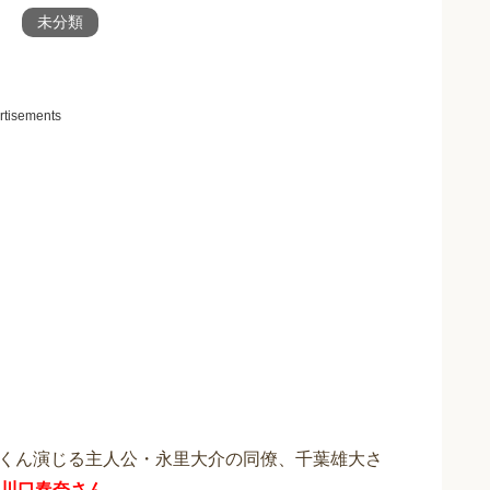
未分類
rtisements
吾くん演じる主人公・永里大介の同僚、千葉雄大さ
川口春奈さん
。