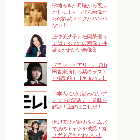
砂糖るきが月曜から夜ふ
かしに！すっぴん画像か
らの詐欺メイクがハンパ
ない！
蓮佛美沙子と松岡茉優っ
て似てる？比較画像で検
証＆かわいい画像集
ドラマ『イアリー』で山
田杏奈演じる栞のラスト
が衝撃的！【ネタバレ】
日本人にだけ読めないフ
ォントの読み方・意味を
解読！正解はこれだ！
浜辺美波が脱力タイムズ
であのギャグを披露！丸
メガネ姿もかわいい！