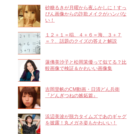
砂糖るきが月曜から夜ふかしに！すっ
ぴん画像からの詐欺メイクがハンパな
い！
１２＋１＝稲、４＋６＝海、３＋７
＝？、話題のクイズの答えと解説
蓮佛美沙子と松岡茉優って似てる？比
較画像で検証＆かわいい画像集
吉岡里帆のCM動画・日清どん兵衛
『どんぎつねの嫉妬篇』
浜辺美波が脱力タイムズであのギャグ
を披露！丸メガネ姿もかわいい！