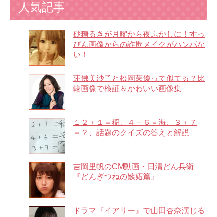
人気記事
砂糖るきが月曜から夜ふかしに！すっ
ぴん画像からの詐欺メイクがハンパな
い！
蓮佛美沙子と松岡茉優って似てる？比
較画像で検証＆かわいい画像集
１２＋１＝稲、４＋６＝海、３＋７
＝？、話題のクイズの答えと解説
吉岡里帆のCM動画・日清どん兵衛
『どんぎつねの嫉妬篇』
ドラマ『イアリー』で山田杏奈演じる