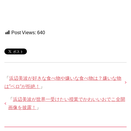
Post Views:
640
「
浜辺美波が好きな食べ物や嫌いな食べ物は？嫌いな物
は”ベロ”が拒絶！
」
「
浜辺美波が世界一受けたい授業でかわいいおでこ全開
画像を披露！
」