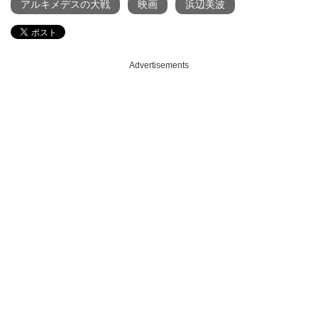
アルキメデスの大戦
映画
浜辺美波
Advertisements