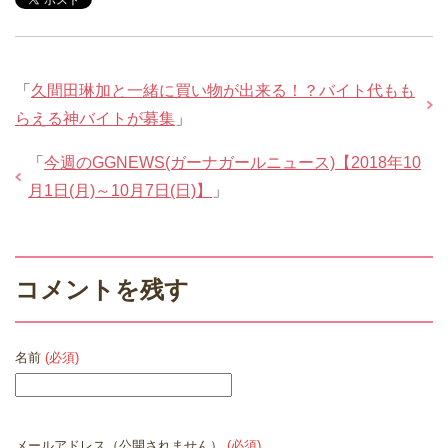
「
久間田琳加と一緒に買い物が出来る！？バイト代もも
らえる神バイトが募集
」
「
今週のGGNEWS(ガーナガールニュース)【2018年10
月1日(月)～10月7日(日)】
」
コメントを残す
名前
(必須)
メールアドレス（公開されません）
(必須)