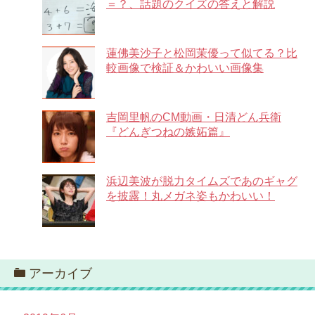
＝？、話題のクイズの答えと解説
蓮佛美沙子と松岡茉優って似てる？比
較画像で検証＆かわいい画像集
吉岡里帆のCM動画・日清どん兵衛
『どんぎつねの嫉妬篇』
浜辺美波が脱力タイムズであのギャグ
を披露！丸メガネ姿もかわいい！
アーカイブ