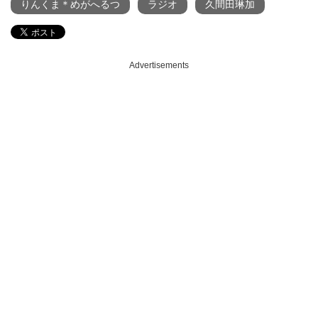
りんくま＊めがへるつ
ラジオ
久間田琳加
Advertisements