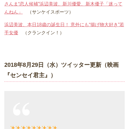
さんま“恋人候補”浜辺美波、新川優愛、新木優子「迷って
んねん」
（サンケイスポーツ）
浜辺美波、本日18歳の誕生日！ 意外にも“揚げ物大好き”若
手女優
（クランクイン！）
2018年8月29日（水）ツイッター更新（映画
『センセイ君主』）