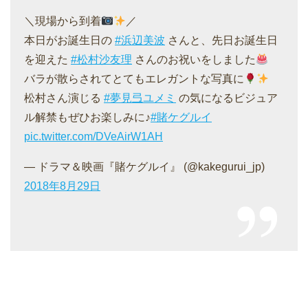
＼現場から到着
／
本日がお誕生日の
#浜辺美波
さんと、先日お誕生日
を迎えた
#松村沙友理
さんのお祝いをしました
バラが散らされてとてもエレガントな写真に
松村さん演じる
#夢見弖ユメミ
の気になるビジュア
ル解禁もぜひお楽しみに♪
#賭ケグルイ
pic.twitter.com/DVeAirW1AH
— ドラマ＆映画『賭ケグルイ』 (@kakegurui_jp)
2018年8月29日