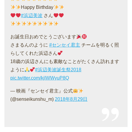
Happy Birthday
#浜辺美波
さん
お誕生日おめでとうございます
さまるんのように
#センセイ君主
チームを明るく照
らしてくれた浜辺さん
18歳の浜辺さんにも素敵なことがたくさん訪れます
ように
#浜辺美波誕生祭2018
pic.twitter.com/kjlWWyuP8Q
— 映画『センセイ君主』公式
(@senseikunshu_m)
2018年8月29日