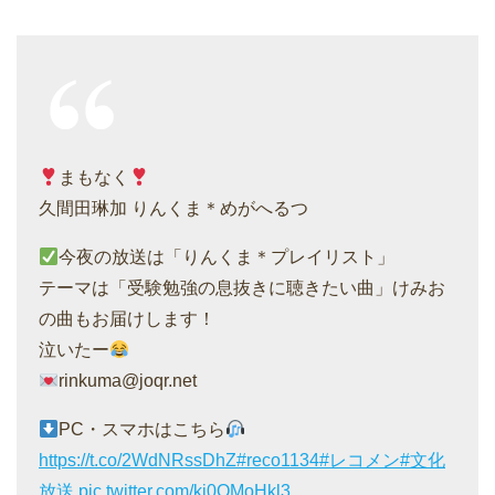
まもなく
久間田琳加 りんくま＊めがへるつ
今夜の放送は「りんくま＊プレイリスト」
テーマは「受験勉強の息抜きに聴きたい曲」けみお
の曲もお届けします！
泣いたー
rinkuma@joqr.net
PC・スマホはこちら
https://t.co/2WdNRssDhZ
#reco1134
#レコメン
#文化
放送
pic.twitter.com/ki0OMoHkl3