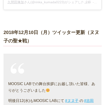
久間田琳加
さん(@rinka_kumada0223)がシェアした投稿 –
2018
2018年12月10日（月）ツイッター更新（ヌヌ
子の聖★戦）
MOOSIC LABでの舞台挨拶にお越し頂いた皆様、あ
りがとうございました
明後日12(水)もMOOSIC LABにて
#ヌヌ子
の
#吉田