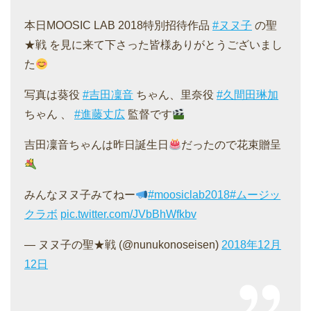
本日MOOSIC LAB 2018特別招待作品
#ヌヌ子
の聖
★戦 を見に来て下さった皆様ありがとうございまし
た
写真は葵役
#吉田凜音
ちゃん、里奈役
#久間田琳加
ちゃん 、
#進藤丈広
監督です
吉田凜音ちゃんは昨日誕生日
だったので花束贈呈
みんなヌヌ子みてねー
#moosiclab2018
#ムージッ
クラボ
pic.twitter.com/JVbBhWfkbv
— ヌヌ子の聖★戦 (@nunukonoseisen)
2018年12月
12日