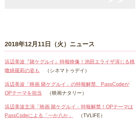
2018年12月11日（火）ニュース
浜辺美波『賭ケグルイ』特報映像！池田エライザ演じる桃
喰綺羅莉の姿も
（シネマトゥデイ）
浜辺美波「映画 賭ケグルイ」の特報解禁、PassCodeが
OPテーマを担当
（映画ナタリー）
浜辺美波主演「映画 賭ケグルイ」特報解禁！OPテーマは
PassCodeによる「一か八か」
（TVLIFE）