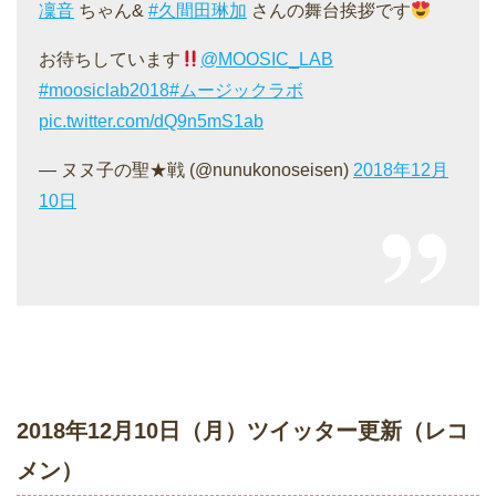
凜音
ちゃん&
#久間田琳加
さんの舞台挨拶です
お待ちしています
@MOOSIC_LAB
#moosiclab2018
#ムージックラボ
pic.twitter.com/dQ9n5mS1ab
— ヌヌ子の聖★戦 (@nunukonoseisen)
2018年12月
10日
2018年12月10日（月）ツイッター更新（レコ
メン）