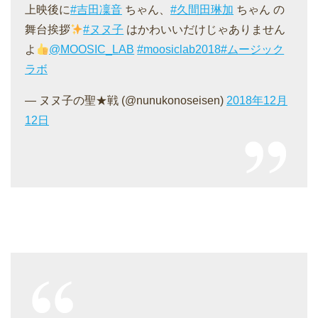
上映後に
#吉田凜音
ちゃん、
#久間田琳加
ちゃん の
舞台挨拶
#ヌヌ子
はかわいいだけじゃありません
よ
@MOOSIC_LAB
#moosiclab2018
#ムージック
ラボ
— ヌヌ子の聖★戦 (@nunukonoseisen)
2018年12月
12日