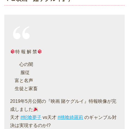
特 報 解 禁
心の闇
服従
富と名声
生徒と家畜
2019年5月公開の『映画 賭ケグルイ』特報映像が完
成しました
天才
#蛇喰夢子
vs天才
#桃喰綺羅莉
のギャンブル対
決は実現するのか!?