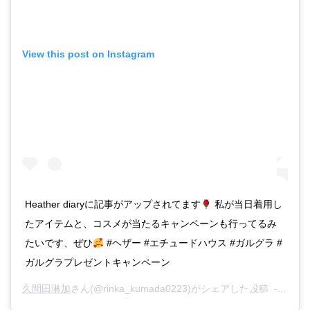
View this post on Instagram
Heather diaryに記事がアップされてます
私が当日着用し
たアイテムと、コスメが当たるキャンペーンも行ってるみ
たいです、ぜひ
#ヘザー #エチュードハウス #ガルグラ #
ガルグラプレゼントキャンペーン
久間田琳加
さん(@rinka_kumada0223)がシェアした投稿 –
2018