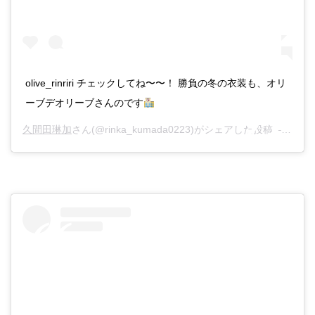
olive_rinriri チェックしてね〜〜！ 勝負の冬の衣装も、オリ
ーブデオリーブさんのです
久間田琳加
さん(@rinka_kumada0223)がシェアした投稿 –
2018