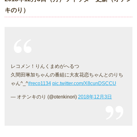
キのり）
レコメン！りんくまめがへるつ
久間田琳加ちゃんの番組に大友花恋ちゃんとのりち
ゃん^_^
#reco1134
pic.twitter.com/X8cunDSCCU
— オテンキのり (@otenkinori)
2018年12月3日