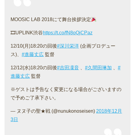
MOOSIC LAB 2018にて舞台挨拶決定
🎞UPLINK渋谷
https://t.co/fN8oQjCPaz
12/10(月)18:20の回後
#深川栄洋
(企画プロデュー
ス)、
#進藤丈広
監督
12/12(水)18:20の回後
#吉田凜音
、
#久間田琳加
、
#
進藤丈広
監督
※ゲストは予告なく変更になる場合がございますの
で予めご了承下さい。
— ヌヌ子の聖★戦 (@nunukonoseisen)
2018年12月
3日