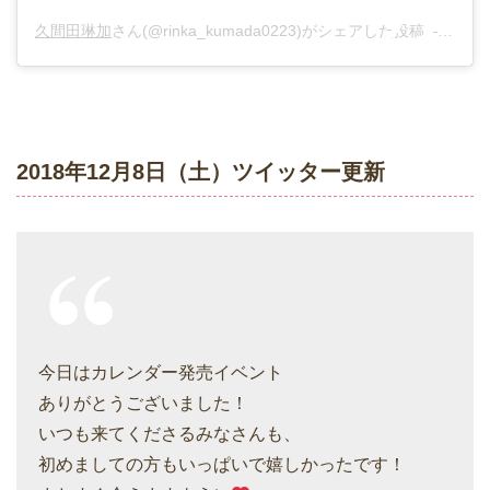
久間田琳加
さん(@rinka_kumada0223)がシェアした投稿 –
2018
2018年12月8日（土）ツイッター更新
今日はカレンダー発売イベント
ありがとうございました！
いつも来てくださるみなさんも、
初めましての方もいっぱいで嬉しかったです！